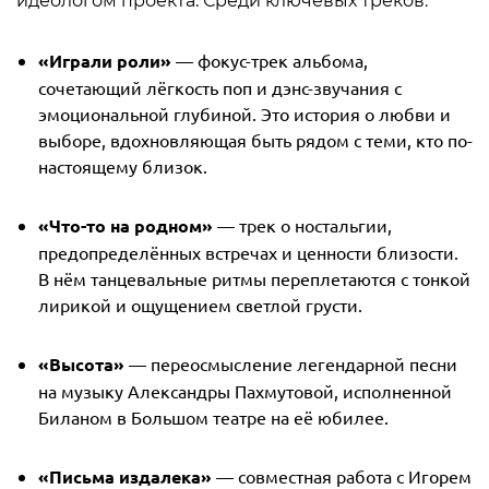
идеологом проекта. Среди ключевых треков:
«Играли роли»
— фокус-трек альбома,
сочетающий лёгкость поп и дэнс-звучания с
эмоциональной глубиной. Это история о любви и
выборе, вдохновляющая быть рядом с теми, кто по-
настоящему близок.
«Что-то на родном»
— трек о ностальгии,
предопределённых встречах и ценности близости.
В нём танцевальные ритмы переплетаются с тонкой
лирикой и ощущением светлой грусти.
«Высота»
— переосмысление легендарной песни
на музыку Александры Пахмутовой, исполненной
Биланом в Большом театре на её юбилее.
«Письма издалека»
— совместная работа с Игорем