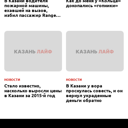
В Казани водителя
Как до меня у «Кольца»
пожарной машины,
докопались «гопники»
ехавшей на вызов,
избил пассажир Range
Rover
НОВОСТИ
НОВОСТИ
Стало известно,
В Казани у вора
насколько выросли цены
проснулась совесть, и он
в Казани за 2015-й год
вернул украденные
деньги обратно