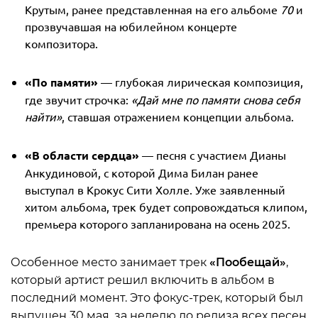
Крутым, ранее представленная на его альбоме
70
и
прозвучавшая на юбилейном концерте
композитора.
«По памяти»
— глубокая лирическая композиция,
где звучит строчка:
«Дай мне по памяти снова себя
найти»
, ставшая отражением концепции альбома.
«В области сердца»
— песня с участием Дианы
Анкудиновой, с которой Дима Билан ранее
выступал в Крокус Сити Холле. Уже заявленный
хитом альбома, трек будет сопровождаться клипом,
премьера которого запланирована на осень 2025.
Особенное место занимает трек
«Пообещай»
,
который артист решил включить в альбом в
последний момент. Это фокус-трек, который был
выпущен 30 мая, за неделю до релиза всех песен