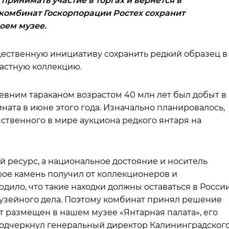
принимать участие в торгах и вернется в
комбинат Госкорпорации Ростех сохранит
воем музее.
щественную инициативу сохранить редкий образец в
 частную коллекцию.
вним тараканом возрастом 40 млн лет был добыт в
ата в июне этого года. Изначально планировалось,
нственного в мире аукциона редкого янтаря на
й ресурс, а национальное достояние и носитель
рое камень получил от коллекционеров и
ило, что такие находки должны оставаться в Росси
музейного дела. Поэтому комбинат принял решение
ет размещен в нашем музее «Янтарная палата», его
подчеркнул генеральный директор Калининградског