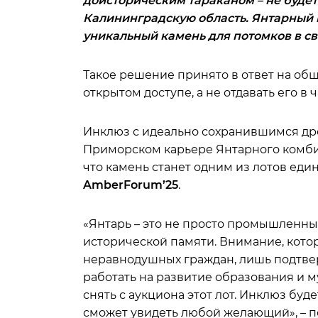
доисторическим тараканом – не будет 
Калининградскую область. Янтарный 
уникальный камень для потомков в с
Такое решение принято в ответ на об
открытом доступе, а не отдавать его в
Инклюз с идеально сохранившимся дре
Приморском карьере Янтарного комбин
что камень станет одним из лотов еди
AmberForum’25
.
«Янтарь – это не просто промышленны
исторической памяти. Внимание, кото
неравнодушных граждан, лишь подтверд
работать на развитие образования и 
снять с аукциона этот лот. Инклюз буд
сможет увидеть любой желающий», – 