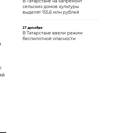
В Татарстане на капремонт
сельских домов культуры
выделят 155,6 млн рублей
27 декабря
В Татарстане ввели режим
беспилотной опасности
в
у
ий