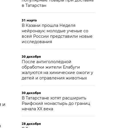
популярные товары при доставке
в Татарстан
31 марта
В Казани прошла Неделя
нейронаук: молодые ученые со
всей России представили новые
исследования
30 декабря
После антигололёдной
обработки жители Елабуги
жалуются на химические ожоги у
детей и отравления животных
30 декабря
В Татарстане хотят расширить
Раифский монастырь до границ
и и
начала XX века
28 декабря
о