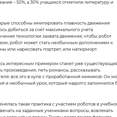
ние – 50%, а 30% учащихся отметили литературу и
торые способны имитировать плавность движения
ось добиться за счет максимального учета
учения технологии захвата движения, чтобы робот
зом, робот может стать необычным дополнением к
ны или нарисовать портрет, или натюрморт.
здесь интересным примером станет уже существующи
ь произведения, петь романсы, рассказывать
ля: все это в купе с проработанной мимикой. Он мо
ый и необычный урок, который надолго запомнился 
енялась такая практика с участием роботов в учебн
отвечать на заданные учениками вопросы, вовлекать