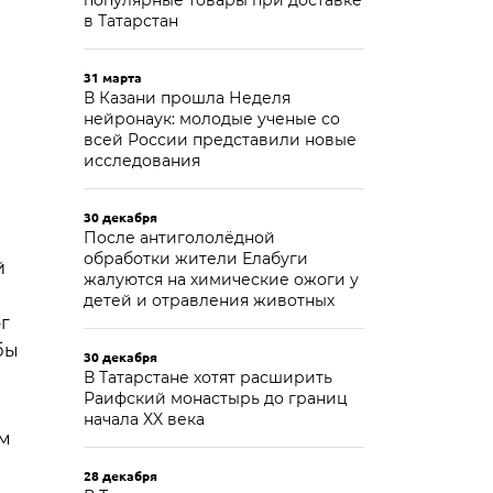
популярные товары при доставке
в Татарстан
31 марта
В Казани прошла Неделя
нейронаук: молодые ученые со
всей России представили новые
исследования
30 декабря
После антигололёдной
обработки жители Елабуги
й
жалуются на химические ожоги у
детей и отравления животных
г
бы
30 декабря
В Татарстане хотят расширить
Раифский монастырь до границ
начала XX века
ом
28 декабря