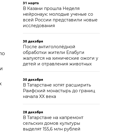
31 марта
В Казани прошла Неделя
нейронаук: молодые ученые со
всей России представили новые
исследования
30 декабря
После антигололёдной
обработки жители Елабуги
ло
жалуются на химические ожоги у
детей и отравления животных
 и
30 декабря
х
В Татарстане хотят расширить
Раифский монастырь до границ
начала XX века
28 декабря
В Татарстане на капремонт
сельских домов культуры
выделят 155,6 млн рублей