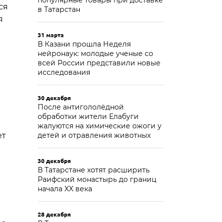
популярные товары при доставке
ся
в Татарстан
я
31 марта
В Казани прошла Неделя
нейронаук: молодые ученые со
всей России представили новые
исследования
30 декабря
После антигололёдной
обработки жители Елабуги
жалуются на химические ожоги у
ет
детей и отравления животных
30 декабря
В Татарстане хотят расширить
Раифский монастырь до границ
начала XX века
28 декабря