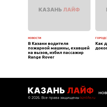
НОВОСТИ
ГОРОДС
В Казани водителя
Как 
пожарной машины, ехавшей
доко
на вызов, избил пассажир
Range Rover
НОВ
© 2026. Все права защищены
kznlife.ru