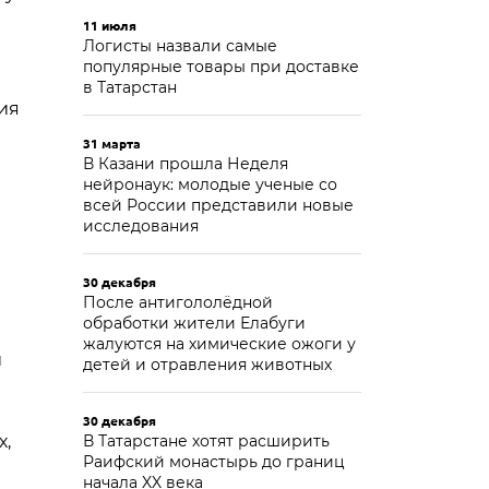
11 июля
Логисты назвали самые
популярные товары при доставке
в Татарстан
ия
31 марта
В Казани прошла Неделя
нейронаук: молодые ученые со
всей России представили новые
исследования
30 декабря
После антигололёдной
обработки жители Елабуги
жалуются на химические ожоги у
и
детей и отравления животных
30 декабря
х,
В Татарстане хотят расширить
Раифский монастырь до границ
начала XX века