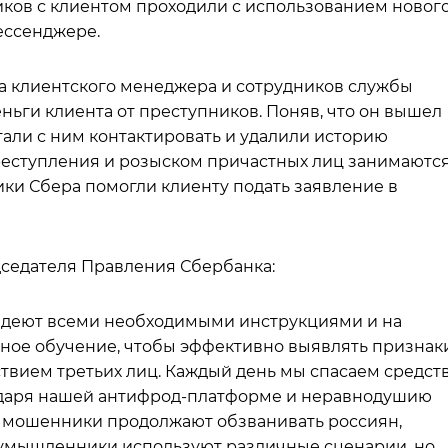
ов с клиентом проходили с использованием новог
ессенджере.
а клиентского менеджера и сотрудников службы
ньги клиента от преступников. Поняв, что он вышел
тали с ним контактировать и удалили историю
реступления и розыском причастных лиц занимаютс
ки Сбера помогли клиенту подать заявление в
дседателя Правления Сбербанка:
адеют всеми необходимыми инструкциями и на
ьное обучение, чтобы эффективно выявлять признак
йствием третьих лиц. Каждый день мы спасаем средст
одаря нашей антифрод-платформе и неравнодушию
о мошенники продолжают обзванивать россиян,
оумышленники используют различные сценарии, но