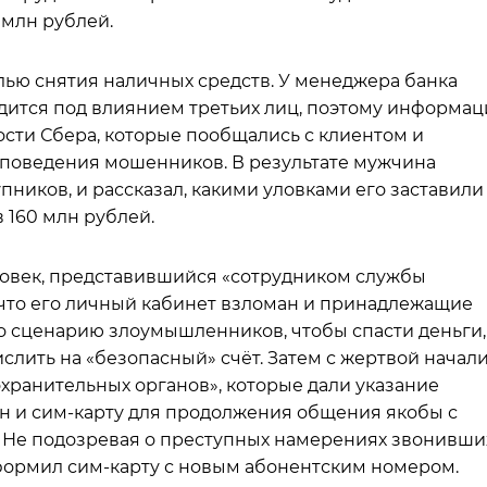
 млн рублей.
лью снятия наличных средств. У менеджера банка
одится под влиянием третьих лиц, поэтому информац
сти Сбера, которые пообщались с клиентом и
 поведения мошенников. В результате мужчина
пников, и рассказал, какими уловками его заставили
в 160 млн рублей.
ловек, представившийся «сотрудником службы
 что его личный кабинет взломан и принадлежащие
По сценарию злоумышленников, чтобы спасти деньги,
слить на «безопасный» счёт. Затем с жертвой начал
ранительных органов», которые дали указание
 и сим-карту для продолжения общения якобы с
Не подозревая о преступных намерениях звонивши
формил сим-карту с новым абонентским номером.