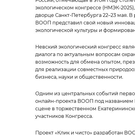
России, отмечающая в этом году стол
экологическом конгрессе (НМЭК-2025)
дворце Санкт-Петербурга 22–23 мая. 
ВООП представил свой новый иннова
экологической культуры и формирова
Невский экологический конгресс явля
диалога по актуальным вопросам охр
возможность для обмена опытом, пре
для реализации совместных природоо
бизнеса, науки и общественности.
Одним из центральных событий первого
онлайн-проекта ВООП под названием
сцене в торжественном Екатерининско
участников Конгресса.
Проект «Клик и чисто» разработан ВО