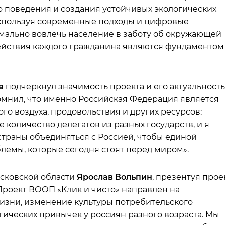
 поведения и создания устойчивых экологических
Используя современные подходы и цифровые
мально вовлечь население в заботу об окружающей
действия каждого гражданина являются фундаментом
в
подчеркнул значимость проекта и его актуальность
омнил, что именно Российская Федерация является
го воздуха, продовольствия и других ресурсов:
количество делегатов из разных государств, и я
траны объединяться с Россией, чтобы единой
лемы, которые сегодня стоят перед миром».
сковской области
Ярослав Вольпин
, презентуя прое
Проект ВООП «Клик и чисто» направлен на
изни, изменение культуры потребительского
гических привычек у россиян разного возраста. Мы