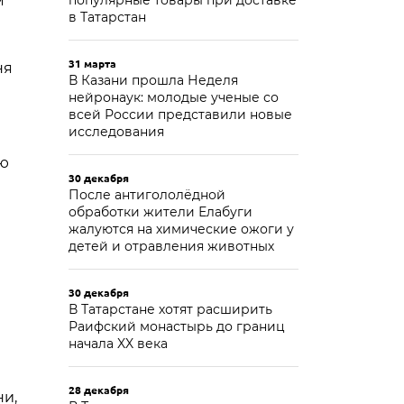
м
популярные товары при доставке
в Татарстан
31 марта
ня
В Казани прошла Неделя
нейронаук: молодые ученые со
всей России представили новые
исследования
ую
30 декабря
После антигололёдной
обработки жители Елабуги
жалуются на химические ожоги у
детей и отравления животных
30 декабря
В Татарстане хотят расширить
Раифский монастырь до границ
начала XX века
28 декабря
ни,