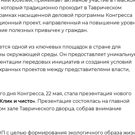
етний юбилей, принимает активное участие в Невско
, который традиционно проходит в Таврическом
В рамках насыщенной деловой программы Конгресса
ционный проект, направленный на повышение уров
ние полезных привычек у граждан.
ется одной из ключевых площадок в стране для
аны окружающей среды. Он предоставляет уникальн
зентации передовых инициатив и создания условий
хранных проектов между представителями власти,
 дня Конгресса, 22 мая, стала презентация нового
Клик и чисто»
. Презентация состоялась на главной
м зале Таврического дворца, собрав внимание
ОП с целью формирования экологичного образа жиз