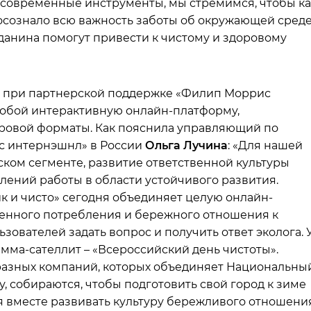
 современные инструменты, мы стремимся, чтобы ка
сознало всю важность заботы об окружающей среде
данина помогут привести к чистому и здоровому
ый при партнерской поддержке «Филип Моррис
собой интерактивную онлайн-платформу,
ровой форматы. Как пояснила управляющий по
с интернэшнл» в России
Ольга Лучина
: «Для нашей
ком сегменте, развитие ответственной культуры
лений работы в области устойчивого развития.
ик и чисто» сегодня объединяет целую онлайн-
венного потребления и бережного отношения к
зователей задать вопрос и получить ответ эколога. 
мма-сателлит – «Всероссийский день чистоты».
 разных компаний, которых объединяет Национальны
, собираются, чтобы подготовить свой город к зиме
я вместе развивать культуру бережливого отношени