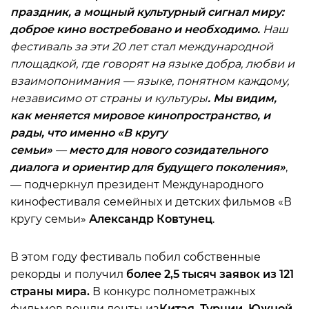
праздник, а мощный культурный сигнал миру:
доброе кино востребовано и необходимо.
Наш
фестиваль за эти 20 лет стал международной
площадкой, где говорят на языке добра, любви и
взаимопонимания — языке, понятном каждому,
независимо от страны и культуры
. Мы видим,
как меняется мировое кинопространство, и
рады, что именно «В кругу
семьи»
—
место
для
нового созидательного
диалога и
ориентир для будущего поколения
»
,
— подчеркнул президент Международного
кинофестиваля семейных и детских фильмов «В
кругу семьи»
Александр Ковтунец
.
В этом году фестиваль побил собственные
рекорды и получил
более
2,5 тысяч заявок из 121
страны мира
.
В конкурс полнометражных
фильмов вошли ленты из
Китая, Турции, Южной