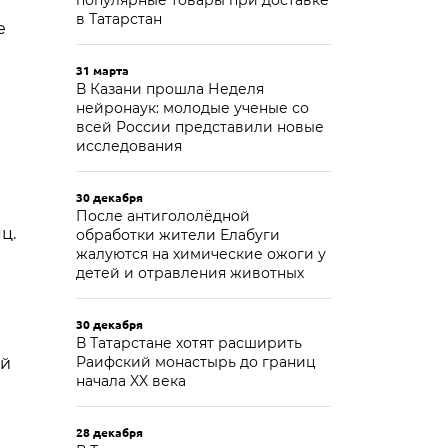
популярные товары при доставке
в Татарстан
е
31 марта
В Казани прошла Неделя
нейронаук: молодые ученые со
всей России представили новые
исследования
30 декабря
После антигололёдной
ц.
обработки жители Елабуги
жалуются на химические ожоги у
детей и отравления животных
30 декабря
В Татарстане хотят расширить
Раифский монастырь до границ
ый
начала XX века
28 декабря