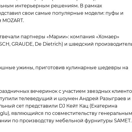
ьным интерьерным решениям. В рамках
дставил свои самые популярные модели: пуфы и
и MOZART.
твечали партнеры «Марии»: компания «Хомаер»
H, GRAUDE, De Dietrich) и шведский производител
ошные ужины, приготовив кулинарные шедевры на
аздничных вечеринок с участием звездных клиент
ступили телеведущий и шоумен Андрей Разыграев и
ьный сет представили DJ Кейт Кац (Екатерина
oglu), являющийся по совместительству генеральны
ании по производству мебельной фурнитуры SAMET.