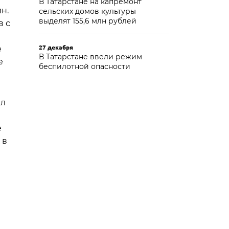
В Татарстане на капремонт
н.
сельских домов культуры
выделят 155,6 млн рублей
в с
27 декабря
е
В Татарстане ввели режим
е
беспилотной опасности
ел
е
 в