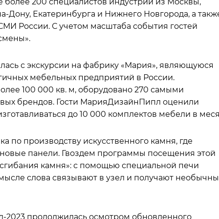
е более 200 специалистов индустрии из Москвы,
на-Дону, Екатеринбурга и Нижнего Новгорода, а такж
МИ России. С учетом масштаба события гостей
смены».
лась с экскурсии на фабрику «Мария», являющуюся
гичных мебельных предприятий в России.
лее 100 000 кв. м, оборудовано 270 самыми
вых брендов. Гости МарияДизайнПипл оценили
зготавливаться до 10 000 комплектов мебели в меся
а по производству искусственного камня, где
еновые панели. Гвоздем программы посещения этой
«сгибания камня»: с помощью специальной печи
мысле слова связывают в узел и получают необычн
-2023 продолжилась осмотром обновленного