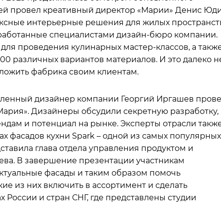
тей провел креативный директор «Марии» Денис Юди
ксные интерьерные решения для жилых пространст
работанные специалистами дизайн-бюро компании.
 для проведения кулинарных мастер-классов, а такж
500 различных вариантов материалов. И это далеко н
ложить фабрика своим клиентам.
ленный дизайнер компании Георгий Иргашев пров
Мария». Дизайнеры обсудили секретную разработку,
ндам и потенциал на рынке. Эксперты отрасли такж
х фасадов кухни Spark – одной из самых популярных
ставила глава отдела управления продуктом и
ва. В завершение презентации участникам
ктуальные фасады и таким образом помочь
ие из них включить в ассортимент и сделать
ах России и стран СНГ, где представлены студии