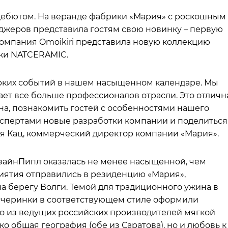
ебютом. На веранде фабрики «Мария» с роскошным
джеров представила гостям свою новинку – первую
 компания Omoikiri представила новую коллекцию
ики NATCERAMIC.
рких событий в нашем насыщенном календаре. Мы
ает все больше профессионалов отрасли. Это отличн
на, познакомить гостей с особенностями нашего
кспертами новые разработки компании и поделиться
ия Кац, коммерческий директор компании «Мария».
айнПипл оказалась не менее насыщенной, чем
иятия отправились в резиденцию «Мария»,
 берегу Волги. Темой для традиционного ужина в
 вечеринки в соответствующем стиле оформили
о из ведущих российских производителей мягкой
о общая география (обе из Саратова), но и любовь к