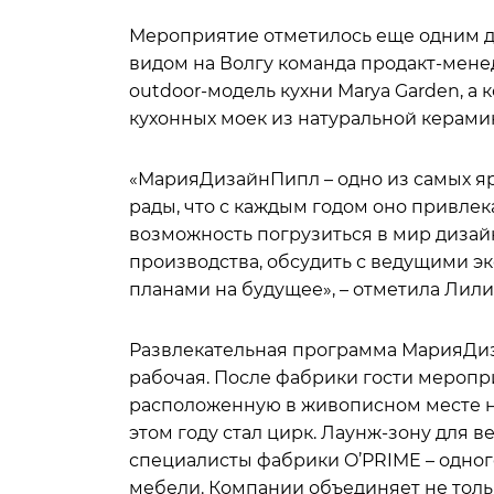
Мероприятие отметилось еще одним д
видом на Волгу команда продакт-мене
outdoor-модель кухни Marya Garden, а
кухонных моек из натуральной керам
«МарияДизайнПипл – одно из самых я
рады, что с каждым годом оно привлек
возможность погрузиться в мир дизай
производства, обсудить с ведущими э
планами на будущее», – отметила Лил
Развлекательная программа МарияДиз
рабочая. После фабрики гости меропр
расположенную в живописном месте на
этом году стал цирк. Лаунж-зону для
специалисты фабрики O’PRIME – одног
мебели. Компании объединяет не тольк