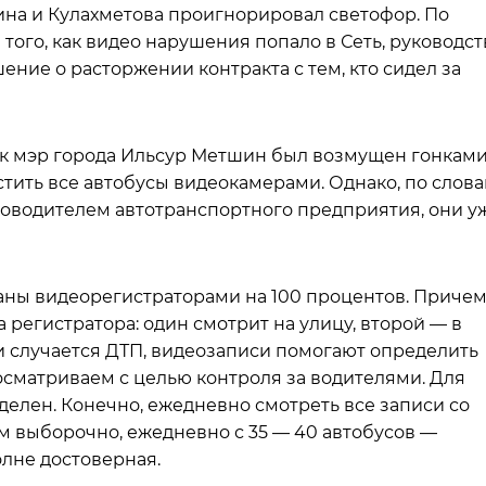
на и Кулахметова проигнорировал светофор. По
е того, как видео нарушения попало в Сеть, руководст
ние о расторжении контракта с тем, кто сидел за
ик мэр города Ильсур Метшин был возмущен гонкам
стить все автобусы видеокамерами. Однако, по слов
ководителем автотранспортного предприятия, они у
ваны видеорегистраторами на 100 процентов. Приче
 регистратора: один смотрит на улицу, второй — в
и случается ДТП, видеозаписи помогают определить
осматриваем с целью контроля за водителями. Для
делен. Конечно, ежедневно смотреть все записи со
м выборочно, ежедневно с 35 — 40 автобусов —
олне достоверная.