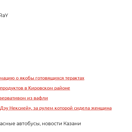
RaY
рмацию о якобы готовящихся терактах
продуктов в Кировском районе
езервативом из вафли
«Дэу Нексией», за рулем которой сидела женщина
расные автобусы, новости Казани