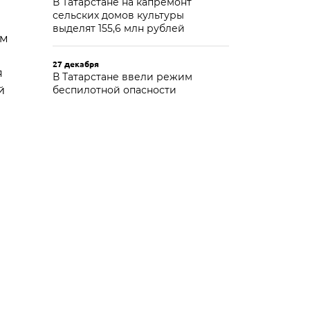
В Татарстане на капремонт
сельских домов культуры
выделят 155,6 млн рублей
ам
27 декабря
я
В Татарстане ввели режим
й
беспилотной опасности