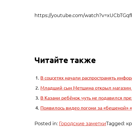
https://youtube.com/watch?v=xUCbTGqf
Читайте также
В соцсетях начали распространять инфо
Младший сын Метшина открыл магазин 
В Казани ребёнок чуть не подавился пр
Появилось видео погони за «бешеной» 
Posted in:
Городские заметки
Tagged: к