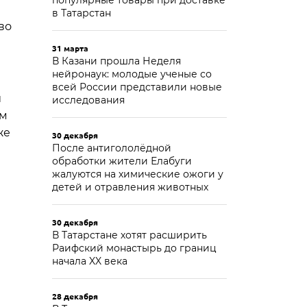
популярные товары при доставке
в Татарстан
во
31 марта
В Казани прошла Неделя
нейронаук: молодые ученые со
всей России представили новые
и
исследования
ам
же
30 декабря
После антигололёдной
обработки жители Елабуги
жалуются на химические ожоги у
м
детей и отравления животных
30 декабря
В Татарстане хотят расширить
Раифский монастырь до границ
начала XX века
28 декабря