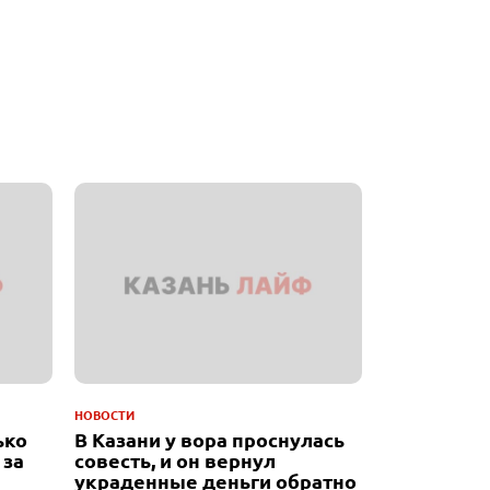
НОВОСТИ
ько
В Казани у вора проснулась
 за
совесть, и он вернул
украденные деньги обратно