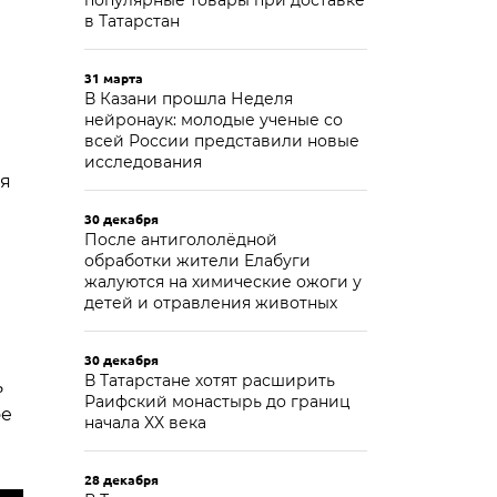
популярные товары при доставке
в Татарстан
31 марта
В Казани прошла Неделя
нейронаук: молодые ученые со
всей России представили новые
исследования
ая
30 декабря
После антигололёдной
обработки жители Елабуги
жалуются на химические ожоги у
детей и отравления животных
30 декабря
В Татарстане хотят расширить
ь
Раифский монастырь до границ
ое
начала XX века
28 декабря