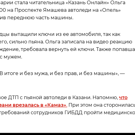
арии стала читательница «Казань Онлайн» Ольга
4.00 на Проспекте Ямашева автоледи на «Опель»
бив переднюю часть машины.
цы вытащили ключи из ее автомобиля, так как
его, сильно пьяна. Ольга записала на видео реакцию
раждение, требовала вернуть ей ключи. Также попавш
 с мужем.
 итоге и без мужа, и без прав, и без машины», —
вое ДТП с пьяной автоледи в Казани. Напомню,
что
зани врезалась в «Камаз»
.
При этом она сторонилас
ь требований сотрудников ГИБДД пройти медицинск