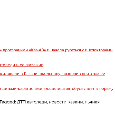
» протаранили «КамАЗ» и начала ругаться с инспекторами
втоледи и ее пассажир
силовали в Казани школьницу, позвонив при этом ее
и детьми-каратистами владелица автобуса сядет в тюрьму
Tagged: ДТП автоледи, новости Казани, пьяная