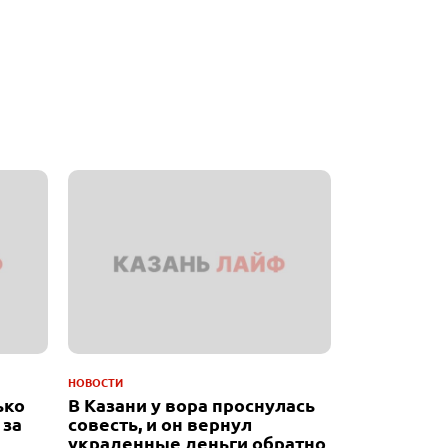
НОВОСТИ
ько
В Казани у вора проснулась
 за
совесть, и он вернул
украденные деньги обратно