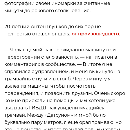
фотографии своей иномарки за считанные
минуты до рокового столкновения.
20-летний Антон Глушков до сих пор не
полностью отошел от шока
от произошедшего
.
— Я ехал домой, как неожиданно машину при
перестроении стало заносить, — написал он в
комментариях в сообществе. — В итоге я не
справился с управлением, и меня выкинуло на
трамвайные пути и в столб. Через минуту я
вылез из машины, чтобы посмотреть
повреждения, и позвонить друзьям. Очень скоро
ко мне приехали на помощь, и мы хотели уже
вызывать ГИБДД, как увидели мчащийся
трамвай. Между «Датсуном» и мной было
буквально пару метров, я ещё орал трамваю, но
это не помогло. В итоге трамвай полным ходом