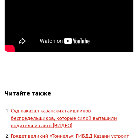
Читайте также
Суд наказал казанских гаишников-
беспредельщиков, которые силой вытащили
водителя из авто [ВИДЕО]
Грядет великий «Тоннель»: ГИБДД Казани устроит