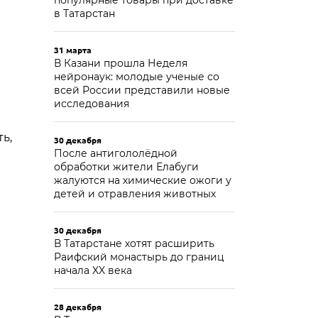
популярные товары при доставке
в Татарстан
31 марта
В Казани прошла Неделя
нейронаук: молодые ученые со
всей России представили новые
исследования
ь,
30 декабря
После антигололёдной
обработки жители Елабуги
жалуются на химические ожоги у
детей и отравления животных
30 декабря
В Татарстане хотят расширить
Раифский монастырь до границ
начала XX века
28 декабря