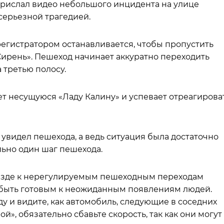
прислал видео небольшого инцидента на улице
серьезной трагедией.
орегистратором останавливается, чтобы пропустить
Сирень». Пешеход начинает аккуратно переходить
 третью полосу.
т несущуюся «Ладу Калину» и успевает отреагироват
 увидел пешехода, а ведь ситуация была достаточно
льно один шаг пешехода.
ъезде к нерегулируемым пешеходным переходам
и быть готовым к неожиданным появлениям людей.
ду и видите, как автомобиль, следующие в соседних
й», обязательно сбавьте скорость, так как они могут