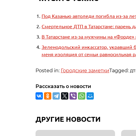
Под Казанью автоледи погибла из-за ле
Смертельное ДТП в Татарстане: парень 
В Татарстане из-за мужчины на «Форде»
Зеленодольский инкассатор, укравший б
меня изоляция от семьи равносильная р
Posted in:
Городские заметки
Tagged: дт
Рассказать о новости
ДРУГИЕ НОВОСТИ