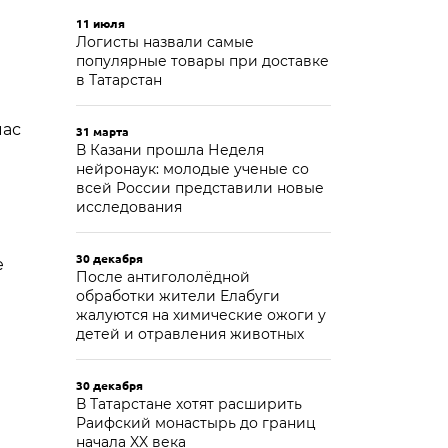
11 июля
Логисты назвали самые
популярные товары при доставке
в Татарстан
час
31 марта
В Казани прошла Неделя
нейронаук: молодые ученые со
всей России представили новые
исследования
30 декабря
е
После антигололёдной
обработки жители Елабуги
жалуются на химические ожоги у
детей и отравления животных
30 декабря
В Татарстане хотят расширить
Раифский монастырь до границ
начала XX века