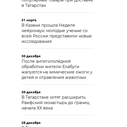
популярные товары при доставке
в Татарстан
31 марта
В Казани прошла Неделя
нейронаук: молодые ученые со
всей России представили новые
исследования
30 декабря
После антигололёдной
обработки жители Елабуги
жалуются на химические ожоги у
детей и отравления животных
30 декабря
В Татарстане хотят расширить
Раифский монастырь до границ
начала XX века
28 декабря