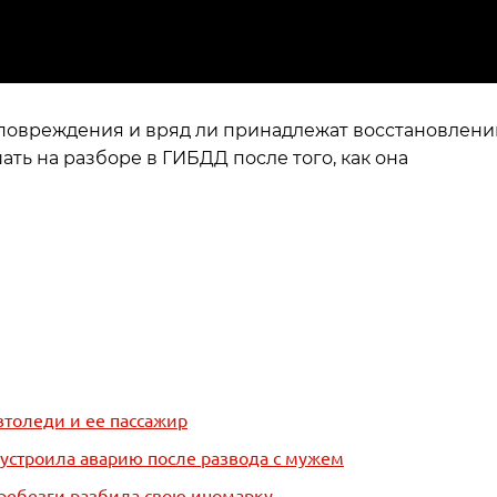
повреждения и вряд ли принадлежат восстановлени
ть на разборе в ГИБДД после того, как она
втоледи и ее пассажир
устроила аварию после развода с мужем
ребезги разбила свою иномарку