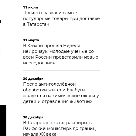
11 июля
Логисты назвали самые
популярные товары при доставке
я
в Татарстан
31 марта
В Казани прошла Неделя
нейронаук: молодые ученые со
я
всей России представили новые
исследования
30 декабря
После антигололёдной
обработки жители Елабуги
жалуются на химические ожоги у
детей и отравления животных
30 декабря
В Татарстане хотят расширить
Раифский монастырь до границ
начала XX века