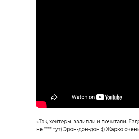
«Так, хейтеры, залипли и почитали. Езд
не **** тут) Эрон-дон-дон :)) Жарко оче