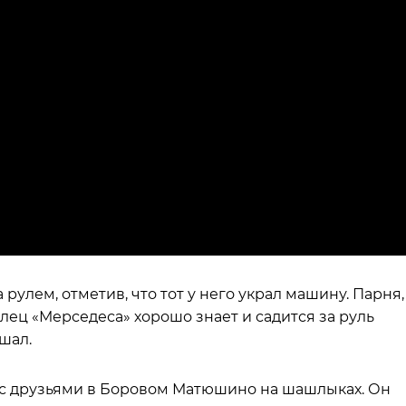
а рулем, отметив, что тот у него украл машину. Парня,
ец «Мерседеса» хорошо знает и садится за руль
шал.
л с друзьями в Боровом Матюшино на шашлыках. Он