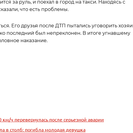
тся за руль, и поехал в город на такси. Находясь с
казали, что есть проблемы.
ться. Его друзья после ДТП пытались уговорить хозя
нако последний был непреклонен. В итоге угнавшему
оловное наказание.
00 км/ч перевернулась после серьезной аварии
ла в столб: погибла молодая девушка