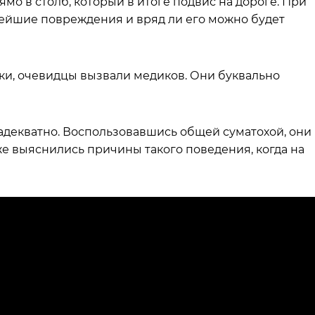
мо в столб, который в итоге подвис на дороге. При
ейшие повреждения и вряд ли его можно будет
ки, очевидцы вызвали медиков. Они буквально
еадекватно. Воспользовавшись общей суматохой, они
же выяснились причины такого поведения, когда на