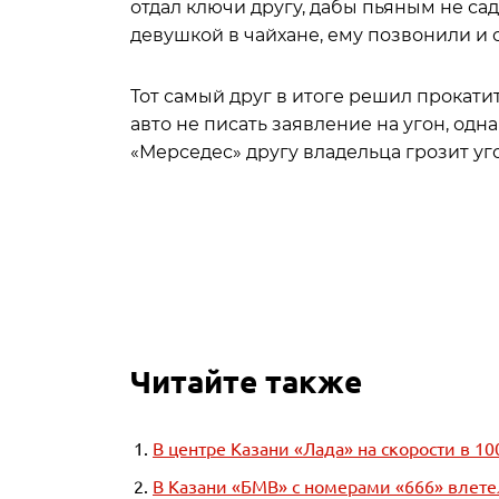
отдал ключи другу, дабы пьяным не сади
девушкой в чайхане, ему позвонили и с
Тот самый друг в итоге решил прокати
авто не писать заявление на угон, од
«Мерседес» другу владельца грозит уг
Читайте также
В центре Казани «Лада» на скорости в 1
В Казани «БМВ» с номерами «666» влете