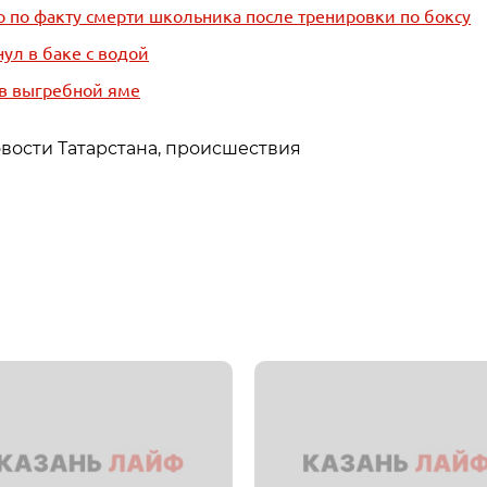
о по факту смерти школьника после тренировки по боксу
ул в баке с водой
 в выгребной яме
овости Татарстана, происшествия