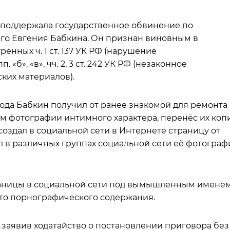
 поддержала государственное обвинение по
его Евгения Бабкина. Он признан виновным в
нных ч. 1 ст. 137 УК РФ (нарушение
«б», «в», чч. 2, 3 ст. 242 УК РФ (незаконное
ких материалов).
 года Бабкин получил от ранее знакомой для ремонта
м фотографии интимного характера, перенёс их коп
создал в социальной сети в Интернете страницу от
л в различных группах социальной сети её фотограф
траницы в социальной сети под вымышленным имене
то порнографического содержания.
 заявив ходатайство о постановлении приговора без