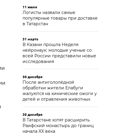
11 июля
Логисты назвали самые
популярные товары при доставке
в Татарстан
31 марта
В Казани прошла Неделя
нейронаук: молодые ученые со
всей России представили новые
исследования
ии
30 декабря
После антигололёдной
ии
обработки жители Елабуги
жалуются на химические ожоги у
детей и отравления животных
м
30 декабря
В Татарстане хотят расширить
Раифский монастырь до границ
начала XX века