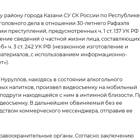
у району города Казани СУ СК России по Республике
головного дела в отношении 30-летнего Рафаэля
и преступлений, предусмотренных ч. 1 ст. 137 УК РФ
ение сведений о частной жизни лица, составляющих
 «б» ч. 3 ст. 242 УК РФ (незаконное изготовление и
атериалов, с использованием информационно-
»).
 Нуруллов, находясь в состоянии алкогольного
ных напитков, произвел видеосъемку на мобильный
 подруги находящейся с ним в интимной близости. 
видеосъемку. В дальнейшем обвиняемый без ее
едством коммерческого мессенджера, отправив ее
 правоохранительные органы. Согласно заключению