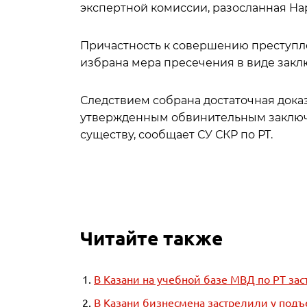
экспертной комиссии, разосланная Н
Причастность к совершению преступле
избрана мера пресечения в виде закл
Следствием собрана достаточная доказа
утвержденным обвинительным заключе
существу, сообщает СУ СКР по РТ.
Читайте также
В Казани на учебной базе МВД по РТ за
В Казани бизнесмена застрелили у подъ