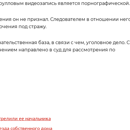
арулловым видеозапись является порнографической.
ния он не признал. Следователем в отношении нег
ючения под стражу.
тельственная база, в связи с чем, уголовное дело. С
нием направлено в суд для рассмотрения по
стрелили ее начальника
езда собственного дома