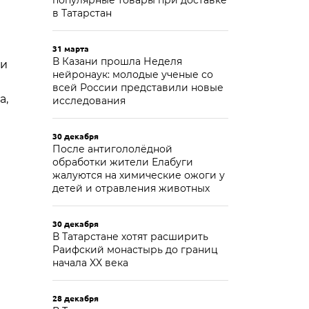
популярные товары при доставке
в Татарстан
31 марта
В Казани прошла Неделя
ии
нейронаук: молодые ученые со
всей России представили новые
а,
исследования
30 декабря
После антигололёдной
обработки жители Елабуги
жалуются на химические ожоги у
детей и отравления животных
30 декабря
В Татарстане хотят расширить
Раифский монастырь до границ
начала XX века
28 декабря