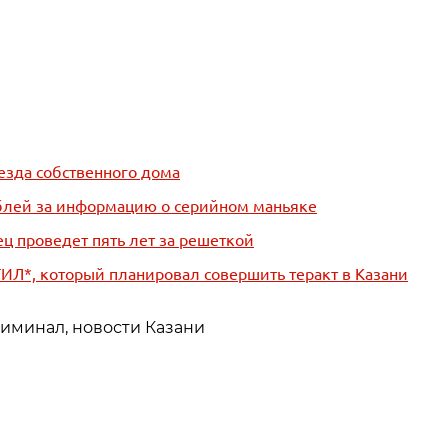
езда собственного дома
блей за информацию о серийном маньяке
ец проведет пять лет за решеткой
ИЛ*, который планировал совершить теракт в Казани
риминал, новости Казани