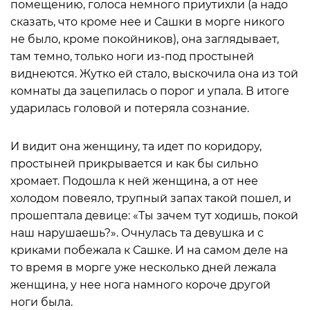
помещению, голоса немного приутихли (а надо
сказать, что кроме нее и Сашки в морге никого
не было, кроме покойников), она заглядывает,
там темно, только ноги из-под простыней
виднеются. Жутко ей стало, выскочила она из той
комнаты да зацепилась о порог и упала. В итоге
ударилась головой и потеряла сознание.
И видит она женщину, та идет по коридору,
простыней прикрывается и как бы сильно
хромает. Подошла к ней женщина, а от нее
холодом повеяло, трупный запах такой пошел, и
прошептала девице: «Ты зачем тут ходишь, покой
наш нарушаешь?». Очнулась та девушка и с
криками побежала к Сашке. И на самом деле на
то время в морге уже несколько дней лежала
женщина, у нее нога намного короче другой
ноги была.