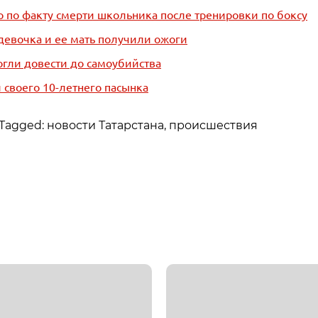
о по факту смерти школьника после тренировки по боксу
девочка и ее мать получили ожоги
огли довести до самоубийства
 своего 10-летнего пасынка
Tagged: новости Татарстана, происшествия