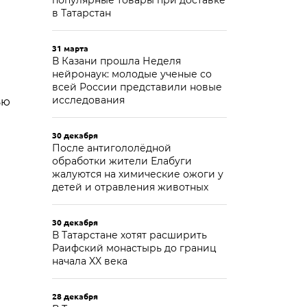
популярные товары при доставке
в Татарстан
31 марта
В Казани прошла Неделя
нейронаук: молодые ученые со
всей России представили новые
исследования
ью
30 декабря
После антигололёдной
обработки жители Елабуги
жалуются на химические ожоги у
детей и отравления животных
30 декабря
В Татарстане хотят расширить
Раифский монастырь до границ
начала XX века
28 декабря