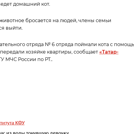
едет домашний кот.
животное бросается на людей, члены семьи
ся выйти.
ательного отряда № 6 отряда поймали кота с помощ
и передали хозяйке квартиры, сообщает
«Татар-
У МЧС России по РТ..
ститута КФУ
пас из воды тонувшую девочку