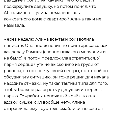
раз даже пропустил качалку. Как-то решил
подкараулить девушку, но потом понял, что
Абсалямова — улица немаленькая, а
конкретного дома с квартирой Алина так и не
называла.
Через неделю Алина все-таки соизволила
написать. Она вновь невинно поинтересовалась,
как дела у Рамиля (словно никакого молчания и
не было), а потом предложила встретиться. У
парня сердце чуть не выскочило из груди от
радости, но по совету своей сестры, с которой он
обсудил эту ситуацию, он тоже решил для начала
находить отмазки, ну такая тактика типа для того,
чтобы больше разогреть у девушки интерес к
парню. То «работы непочатый край», то «на
адской сушке, сил вообще нет». Алина
отправляла ему грустные смайлики, но сестра