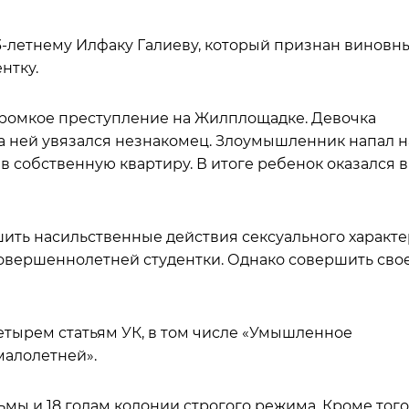
3-летнему Илфаку Галиеву, который признан виновн
нтку.
громкое преступление на Жилплощадке. Девочка
за ней увязался незнакомец. Злоумышленник напал н
 в собственную квартиру. В итоге ребенок оказался в
шить насильственные действия сексуального характе
овершеннолетней студентки. Однако совершить сво
тырем статьям УК, в том числе «Умышленное
малолетней».
ьмы и 18 годам колонии строгого режима. Кроме того