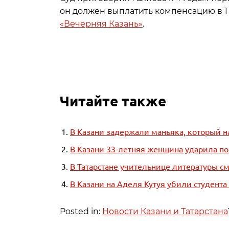
он должен выплатить компенсацию в 1
«Вечерняя Казань»
.
Читайте также
В Казани задержали маньяка, который н
В Казани 33-летняя женщина ударила п
В Татарстане учительнице литературы с
В Казани на Аделя Кутуя убили студент
Posted in:
Новости Казани и Татарстана