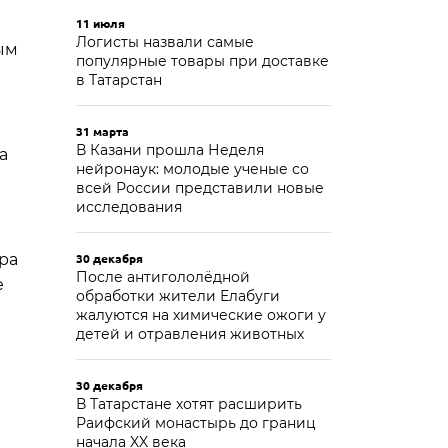
11 июля
Логисты назвали самые
ым
популярные товары при доставке
в Татарстан
31 марта
В Казани прошла Неделя
а
нейронаук: молодые ученые со
всей России представили новые
исследования
ра
30 декабря
После антигололёдной
е
обработки жители Елабуги
жалуются на химические ожоги у
детей и отравления животных
30 декабря
В Татарстане хотят расширить
Раифский монастырь до границ
начала XX века
,