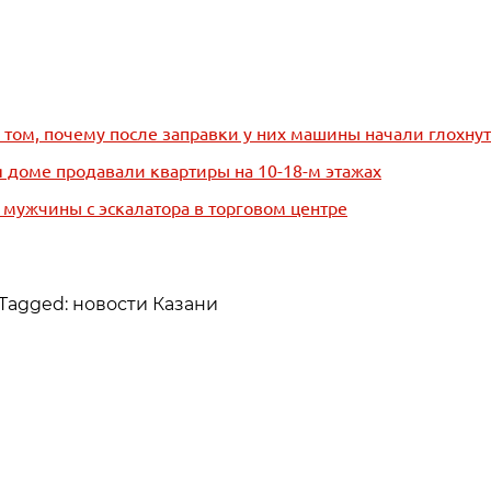
 том, почему после заправки у них машины начали глохнут
 доме продавали квартиры на 10-18-м этажах
мужчины с эскалатора в торговом центре
Tagged: новости Казани