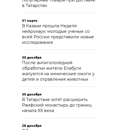
популярные товары при доставке
в Татарстан
31 марта
В Казани прошла Неделя
нейронаук: молодые ученые со
всей России представили новые
исследования
30 декабря
После антигололёдной
обработки жители Елабуги
жалуются на химические ожоги у
детей и отравления животных
30 декабря
В Татарстане хотят расширить
Раифский монастырь до границ
начала XX века
28 декабря