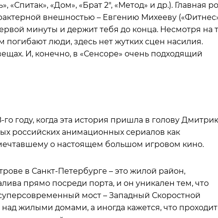
, «Спитак», «Дом», «Брат 2″, «Метод» и др.). Главная р
арактерной внешностью – Евгению Михееву («Фитнес»
ервой минуты и держит тебя до конца. Несмотря на т
м погибают люди, здесь нет жутких сцен насилия.
ещах. И, конечно, в «Сенсоре» очень подходящий
го году, когда эта история пришла в голову Дмитри
ных российских анимационных сериалов как
 мечтавшему о настоящем большом игровом кино.
рове в Санкт-Петербурге – это жилой район,
ива прямо посреди порта, и он уникален тем, что
 суперсовременный мост – Западный Скоростной
 над жилыми домами, а иногда кажется, что проходит