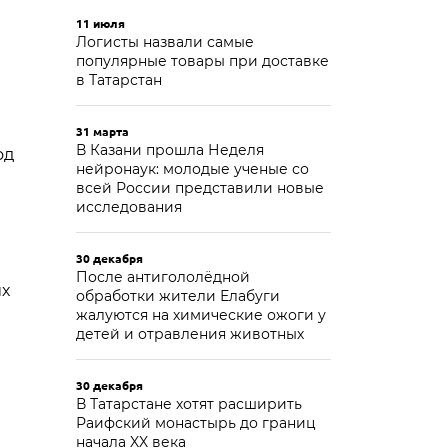
11 июля
Логисты назвали самые
популярные товары при доставке
в Татарстан
31 марта
В Казани прошла Неделя
од
нейронаук: молодые ученые со
всей России представили новые
исследования
30 декабря
После антигололёдной
их
обработки жители Елабуги
жалуются на химические ожоги у
детей и отравления животных
30 декабря
В Татарстане хотят расширить
Раифский монастырь до границ
начала XX века