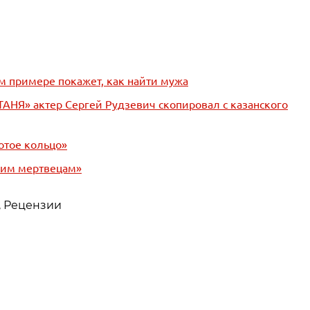
ем примере покажет, как найти мужа
АНЯ» актер Сергей Рудзевич скопировал с казанского
отое кольцо»
чим мертвецам»
, Рецензии