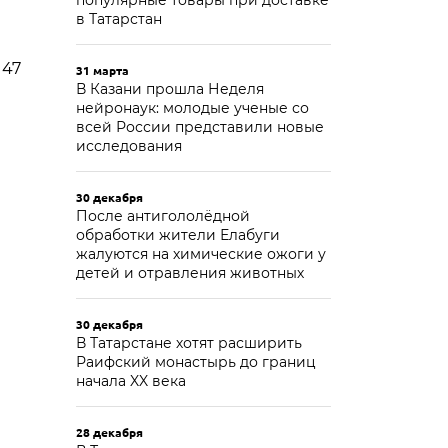
популярные товары при доставке
в Татарстан
 47
31 марта
В Казани прошла Неделя
нейронаук: молодые ученые со
всей России представили новые
исследования
30 декабря
После антигололёдной
обработки жители Елабуги
жалуются на химические ожоги у
детей и отравления животных
30 декабря
В Татарстане хотят расширить
Раифский монастырь до границ
начала XX века
28 декабря