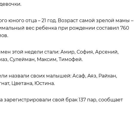
 девочки.
го юного отца – 21 год. Возраст самой зрелой мамы –
Минимальный вес ребенка при рождении составил 760
ов.
ен этой недели стали: Амир, София, Арсений,
маз, Сулейман, Максим, Тимофей.
и назвали своих малышей: Асаф, Аяз, Райхан,
гнат, Цветана, Юстина.
да зарегистрировали свой брак 137 пар, сообщает