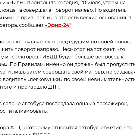
» и «Нивы» произошло сегодня, 20 июля, утром на
, когда та совершала поворот налево. Но водитель
ым не признает, и на это есть веские основания: в
тратора, сообщает
«Эфир-24″
.
но резко появляется перед едущим по своей полосе
шить поворот направо. Несмотря на тот факт, что
сь у инспекторов ГИБДД будет больше вопросов к
вы». По Правилам, именно он должен был пропустит
е, и лишь затем совершать свой маневр, не создава
то водитель «легковушки» по своей невнимательност
 итоге и произошло ДТП.
в салоне автобуса пострадала одна из пассажирок,
оспитализировать.
ра АТП, к которому относится автобус, отметил, что