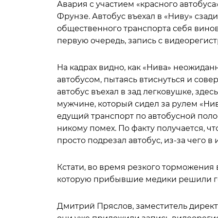
Авария с участием «красного автобуса
Фрунзе. Автобус въехал в «Ниву» сзади
общественного транспорта себя виновн
первую очередь, запись с видеорегис
На кадрах видно, как «Нива» неожидан
автобусом, пытаясь втиснуться и совер
автобус въехал в зад легковушке, зде
мужчине, который сидел за рулем «Ни
едущий транспорт по автобусной полос
никому помех. По факту получается, ч
просто подрезал автобус, из-за чего в
Кстати, во время резкого торможения 
которую прибывшие медики решили г
Дмитрий Пряслов, заместитель директо