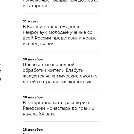
популярные товары при доставке
в Татарстан
31 марта
В Казани прошла Неделя
нейронаук: молодые ученые со
всей России представили новые
исследования
30 декабря
ь
После антигололёдной
обработки жители Елабуги
я
жалуются на химические ожоги у
и
детей и отравления животных
30 декабря
В Татарстане хотят расширить
Раифский монастырь до границ
начала XX века
28 декабря