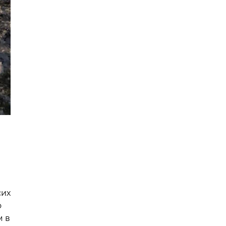
сих
о
м в