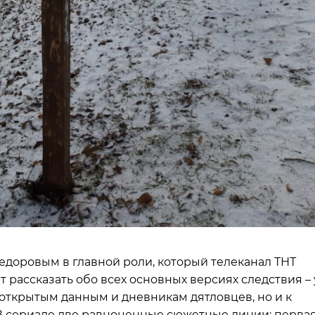
едоровым в главной роли, который телеканал ТНТ
т рассказать обо всех основных версиях следствия – 
к открытым данным и дневникам дятловцев, но и к
В сериале две равноценные сюжетные линии: перва