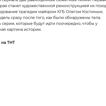
орая станет художественной реконструкцией их похо
следование трагедии майором КГБ Олегом Костиным,
ель сразу после того, как были обнаружены тела.
серии, которые будут идти поочередно, чтобы у
ая картина истории.
0 на ТНТ