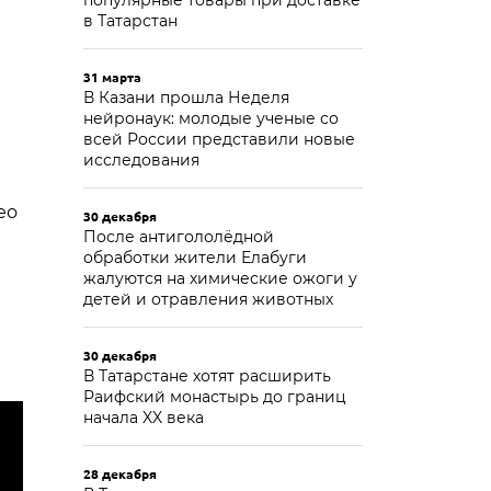
популярные товары при доставке
в Татарстан
31 марта
В Казани прошла Неделя
нейронаук: молодые ученые со
всей России представили новые
исследования
ео
30 декабря
После антигололёдной
обработки жители Елабуги
жалуются на химические ожоги у
детей и отравления животных
30 декабря
В Татарстане хотят расширить
Раифский монастырь до границ
начала XX века
28 декабря