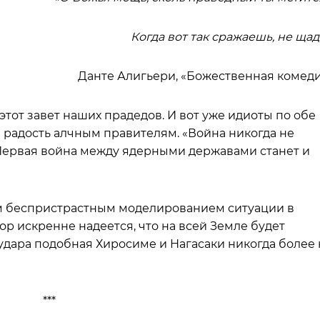
Когда вот так сражаешь, не щад
Данте Алигьери, «Божественная комед
тот завет наших прадедов. И вот уже идиоты по обе
радость алчным правителям. «Война никогда не
Первая война между ядерными державами станет и
ем беспристрастным моделированием ситуации в
тор искренне надеется, что на всей Земле будет
удара подобная Хиросиме и Нагасаки никогда более 
***