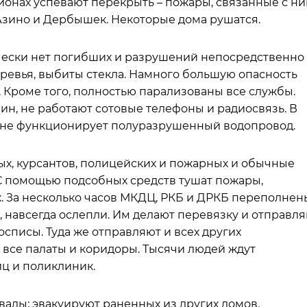
айонах успевают перекрыть – пожары, связанные с ни
 Азино и Дербышек. Некоторые дома рушатся.
ически нет погибших и разрушений непосредственно 
ревья, выбиты стекла. Намного большую опасность
 Кроме того, полностью парализованы все службы.
, не работают сотовые телефоны и радиосвязь. В
и не функционирует полуразрушенный водопровод.
х, курсантов, полицейских и пожарных и обычные
 С помощью подсобных средств тушат пожары,
. За несколько часов МКДЦ, РКБ и ДРКБ переполнен
 навсегда ослепли. Им делают перевязку и отправл
осписы. Туда же отправляют и всех других
 все палаты и коридоры. Тысячи людей ждут
ц и поликлиник.
валы; эвакуируют раненных из других домов.