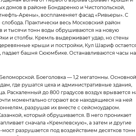
ых домов в районе Бондаренко и Чистопольской,
атнефть-Арены», воспламеняет фасад «Ривьеры». С
 слобода. Практически весь Московский район
ов и тысячи тонн воды обрушиваются на новую
йки и столбы. Кремль выдерживает удар, но стены
е деревянные крыши и постройки, Кул Шариф остаетс
я, падает башня Сююмбике. Останавливаются часы на
Беломорской. Боеголовка — 1,2 мегатонны. Основно
дам, где рушатся цеха и административные здания,
. Раскаленный до 800 градусов воздух врывается н
очти моментально сгорают все находящиеся на ней
оннелям, разрушая их вместе с сейсмоударом.
Казанкой, который обрушивается. В него проникает
тапливает сначала «Кремлевскую», а затем и другие
о-мост разрушается под воздействием десятков тонн