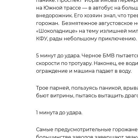
панике. Проспект Ибрагимова перекр
на Южной трассе — в автобус на боль
внедорожник. Его хозяин знал, что тре
горожан. Безмятежное августовское не
«Шоколаднице» на тему излишней мил
КФУ, рады небольшому приключению.
5 минут до удара. Черное БМВ пытаетс
скорости по тротуару. Наконец, ее во
ограждение и машина падает в воду.
Трое парней, пользуясь паникой, вры
бьют витрины, пытаясь вытащить драг
1 минута до удара.
Самые предусмотрительные горожане у
большинстве заводов завершают эваку