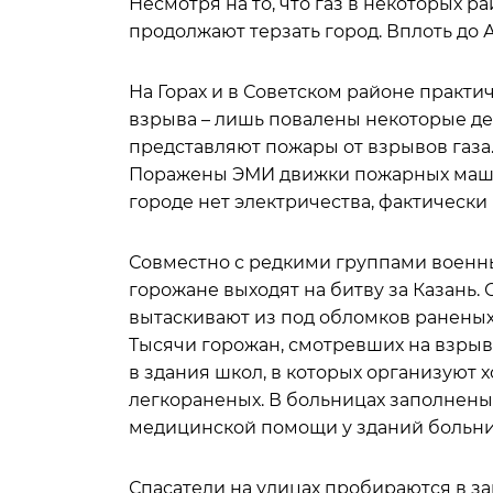
Несмотря на то, что газ в некоторых р
продолжают терзать город. Вплоть до
На Горах и в Советском районе практ
взрыва – лишь повалены некоторые де
представляют пожары от взрывов газа.
Поражены ЭМИ движки пожарных машин
городе нет электричества, фактическ
Совместно с редкими группами военны
горожане выходят на битву за Казань.
вытаскивают из под обломков раненых
Тысячи горожан, смотревших на взрыв,
в здания школ, в которых организуют х
легкораненых. В больницах заполнены
медицинской помощи у зданий больни
Спасатели на улицах пробираются в за