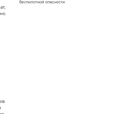
беспилотной опасности
ат,
ьно
я
дов
в