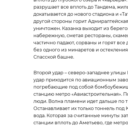
разрушает все вплоть до Тандема, жил
докатывается до нового стадиона и «Т
другой стороны горит Адмиралтейская
уничтожен. Казанка выходит из берег
набережную, сметая рестораны, скаме
частично падают, сорваны и горят вс
без одного из минаретов и остеклени
Спасской башне.
Второй удар – северо-западнее улицы 
удар приходится по авиационным заво
погребающие под собой бомбоубежища
станцию метро «Авиастроительная». П
люди. Волна пламени идет дальше по т
Останавливает их только тоннель под 
вода. Которая за считанные минуты за
станции вплоть до Аметьево, где метр