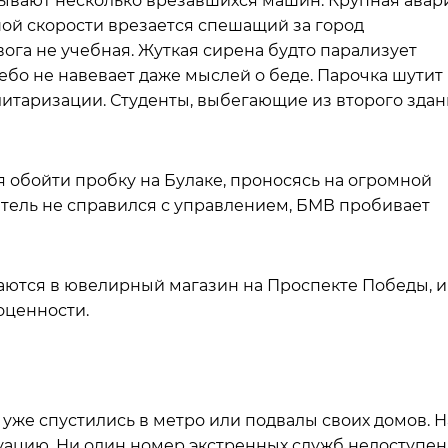
ывают несколько врезавшихся машин. Крупная авар
шой скорости врезается спешащий за город
вога не учебная. Жуткая сирена будто парализует
бо не навевает даже мыслей о беде. Парочка шутит 
итаризации. Студенты, выбегающие из второго здан
я обойти пробку на Булаке, проносясь на огромной
дитель не справился с управлением, БМВ пробивает
ваются в ювелирный магазин на Проспекте Победы, и
оценности.
же спустились в метро или подвалы своих домов. Н
ацию. Ни один номер экстренных служб недоступен