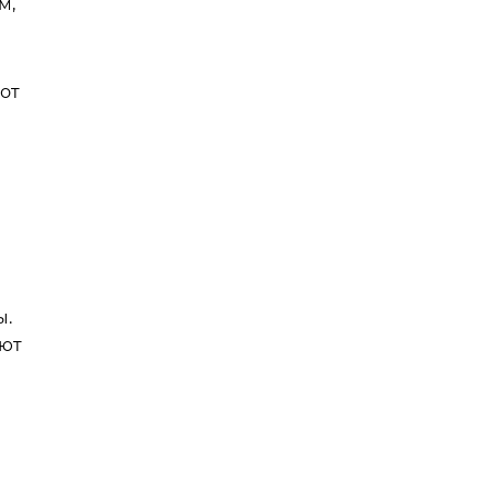
м,
от
ы.
яют