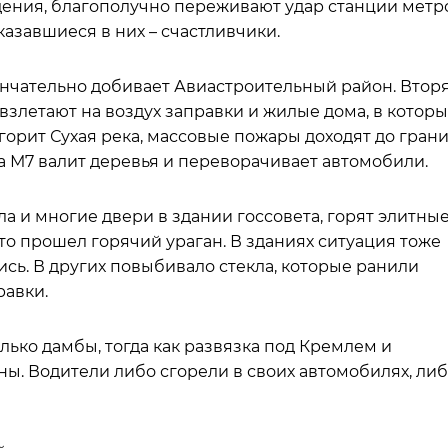
дения, благополучно переживают удар станции метр
казавшиеся в них – счастливчики.
ончательно добивает Авиастроительный район. Втор
злетают на воздух заправки и жилые дома, в которы
 горит Сухая река, массовые пожары доходят до гран
 М7 валит деревья и переворачивает автомобили.
ла и многие двери в здании госсовета, горят элитны
о прошел горячий ураган. В зданиях ситуация тоже
сь. В других повыбивало стекла, которые ранили
равки.
лько дамбы, тогда как развязка под Кремлем и
. Водители либо сгорели в своих автомобилях, ли