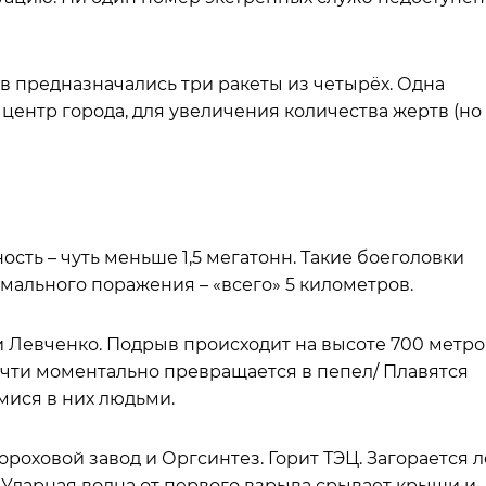
 предназначались три ракеты из четырёх. Одна
 центр города, для увеличения количества жертв (но
ость – чуть меньше 1,5 мегатонн. Такие боеголовки
мального поражения – «всего» 5 километров.
и Левченко. Подрыв происходит на высоте 700 метро
очти моментально превращается в пепел/ Плавятся
мися в них людьми.
роховой завод и Оргсинтез. Горит ТЭЦ. Загорается л
». Ударная волна от первого взрыва срывает крыши и