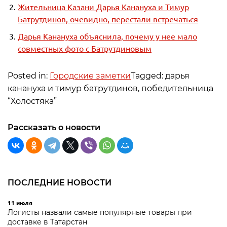
Жительница Казани Дарья Канануха и Тимур
Батрутдинов, очевидно, перестали встречаться
Дарья Канануха объяснила, почему у нее мало
совместных фото с Батрутдиновым
Posted in:
Городские заметки
Tagged: дарья
канануха и тимур батрутдинов, победительница
“Холостяка”
Рассказать о новости
ПОСЛЕДНИЕ НОВОСТИ
11 июля
Логисты назвали самые популярные товары при
доставке в Татарстан