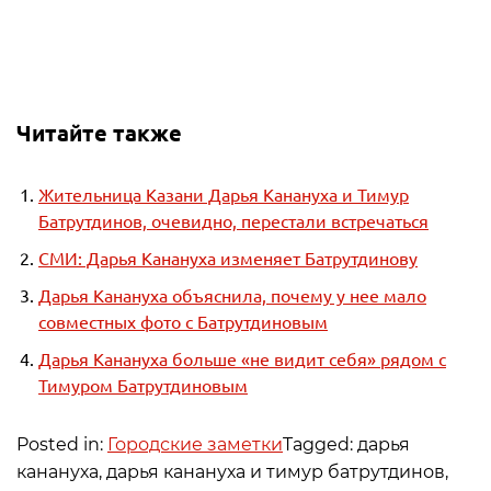
Читайте также
Жительница Казани Дарья Канануха и Тимур
Батрутдинов, очевидно, перестали встречаться
СМИ: Дарья Канануха изменяет Батрутдинову
Дарья Канануха объяснила, почему у нее мало
совместных фото с Батрутдиновым
Дарья Канануха больше «не видит себя» рядом с
Тимуром Батрутдиновым
Posted in:
Городские заметки
Tagged: дарья
канануха, дарья канануха и тимур батрутдинов,