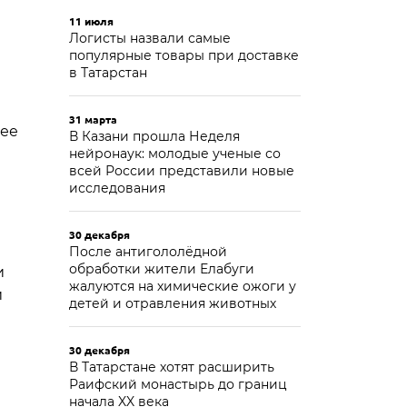
11 июля
Логисты назвали самые
популярные товары при доставке
в Татарстан
31 марта
лее
В Казани прошла Неделя
нейронаук: молодые ученые со
всей России представили новые
исследования
30 декабря
После антигололёдной
обработки жители Елабуги
и
жалуются на химические ожоги у
й
детей и отравления животных
30 декабря
В Татарстане хотят расширить
Раифский монастырь до границ
начала XX века