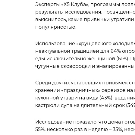
Эксперты ​​«X5 Клуба», программы лоя
результаты исследования, посвященно
выяснилось, какие привычки утратили 
популярностью.
Использование «хрущевского холодиль
неактуальной традицией для 64% опро
еды исключительно женщиной (61%). При
чугунные сковородки и эмалированные
Среди других устаревших привычек сле
хранении «праздничных» сервизов на в
кухонной утвари на виду (43%), веден
кастрюли супа на длительный срок (34%
Исследование показало, что дома гот
55%, несколько раз в неделю – 35%, нес