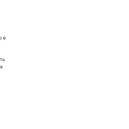
о в
ть
а