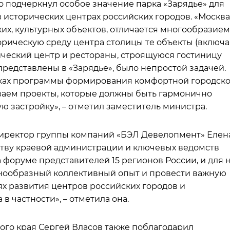
о подчеркнул особое значение парка «Зарядье» для
 исторических центрах российских городов. «Москва
их, культурных объектов, отличается многообразием
торическую среду центра столицы те объекты (включа
ический центр и рестораны, строящуюся гостиницу
 представлены в «Зарядье», было непростой задачей.
амках программы формирования комфортной городск
аем проекты, которые должны быть гармонично
 застройку», – отметил заместитель министра.
директор группы компаний «БЭЛ Девелопмент» Елен
ству краевой администрации и ключевых ведомств
 форуме представителей 15 регионов России, и для 
знообразный коллективный опыт и провести важную
ях развития центров российских городов и
в частности», – отметила она.
ого края Сергей Власов также поблагодарил