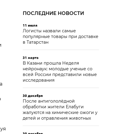
ПОСЛЕДНИЕ НОВОСТИ
11 июля
Логисты назвали самые
популярные товары при доставке
в Татарстан
и
31 марта
В Казани прошла Неделя
нейронаук: молодые ученые со
всей России представили новые
исследования
а
30 декабря
о
После антигололёдной
обработки жители Елабуги
жалуются на химические ожоги у
детей и отравления животных
руя
30 декабря