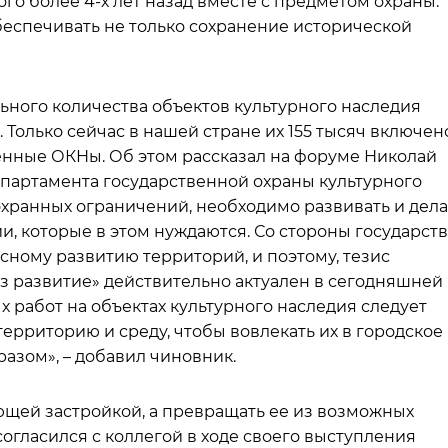
о более 4-х лет назад вместе с предметом охраны.
беспечивать не только сохранение исторической
ьного количества объектов культурного наследия
 Только сейчас в нашей стране их 155 тысяч включен
ленные ОКНы. Об этом рассказал на форуме Николай
партамента государственной охраны культурного
охранных ограничений, необходимо развивать и дела
, которые в этом нуждаются. Со стороны государств
ному развитию территорий, и поэтому, тезис
рез развитие» действительно актуален в сегодняшней
х работ на объектах культурного наследия следует
рриторию и среду, чтобы вовлекать их в городское
зом», – добавил чиновник.
ющей застройкой, а превращать ее из возможных
согласился с коллегой в ходе своего выступления