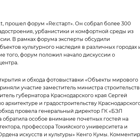
ott, прошел форум «Re:старт». Он собрал более 300
радостроения, урбанистики и комфортной среды из
сии. В рамках форума эксперты обсудили
бъектов культурного наследия в различных городах 
ме того, форум положил начало дискуссии о
центра.
 открытия и обхода фотовыставки «Объекты мирового
приняли участие заместитель министра строительств
титель губернатора Краснодарского края Сергей
по архитектуре и градостроительству Краснодарског
обход провела генеральный директор ГК «БЭЛ
 обратила особое внимание почетных гостей на
ектора, профессора Токийского университета и
Ордена искусств и культуры» Кенго Кумы. Комменти