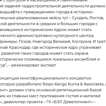
й структурой и являющимися памятниками
ой задачей градостроительной деятельности должно
ландшафта с превращением города в историко-
пешные реализованные кейсы тут – Суздаль, Ростов,
ной деятельности в средних и больших городах с
анившимся историческим ядром может стать
еского административно-культурного центра,
римеры: Псков, Новгород Великий, Кострома. И тре
чая Краснодар, где историческое ядро утрачивает
развития таких городов может стать охрана
исторически сложившихся локальных ансамблей и
ур”, – резюмировал эксперт.
концепция многофункционального концертно-
которую разработало бюро Kengo Kuma & Associates, 
ент» должен стать основной репетиционной базой
дним из главных мест притяжения гостей и жителей
», девелопер проекта – ГК «БЭЛ Девелопмент» –