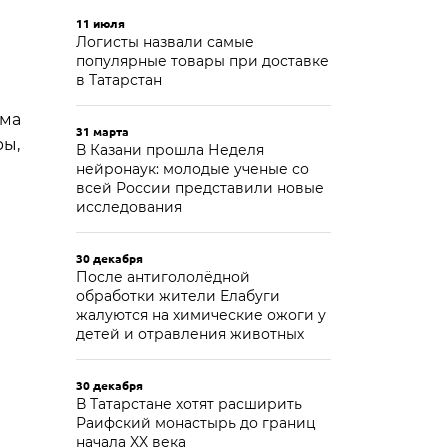
11 июля
Логисты назвали самые
популярные товары при доставке
в Татарстан
ума
31 марта
ры,
В Казани прошла Неделя
нейронаук: молодые ученые со
всей России представили новые
исследования
30 декабря
После антигололёдной
обработки жители Елабуги
жалуются на химические ожоги у
детей и отравления животных
30 декабря
В Татарстане хотят расширить
Раифский монастырь до границ
начала XX века