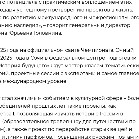
о потенциала с практическим воплощением этих
годаря успешному претворению проектов в жизнь,
ю по развитию международного и межрегиональног
ению наследия», – говорит генеральный директор
ена Юрьевна Головнина.
025 года на официальном сайте Чемпионата. Очный
я 2025 года в Сочи в федеральном центре подготовки
История будущего» ждут мастер-классы, тематическ
ий, проектные сессии с экспертами и самое главное
а международном уровне.
 стал значимым событием в культурной сфере – бол
обедителей прошлых лет такие проекты, как
етра I, позволяющая изучать историю России в
» (образовательное тревел-шоу для путешествий по
, а также проект по переработке старых вещей и
в и линия парфюмов, посвящённых русским поэтам и