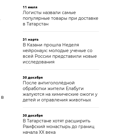
11 июля
Логисты назвали самые
популярные товары при доставке
»
в Татарстан
31 марта
В Казани прошла Неделя
нейронаук: молодые ученые со
всей России представили новые
исследования
30 декабря
После антигололёдной
обработки жители Елабуги
жалуются на химические ожоги у
 в
детей и отравления животных
30 декабря
В Татарстане хотят расширить
Раифский монастырь до границ
начала XX века