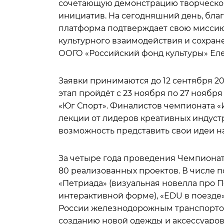
сочетающую демонстрацию творческог
инициатив. На сегодняшний день, бла
платформа подтверждает свою мисси
культурного взаимодействия и сохран
ООГО «Российский фонд культуры» Ел
Заявки принимаются до 12 сентября 2
этап пройдёт с 23 ноября по 27 ноябр
«Юг Спорт». Финалистов чемпионата «
лекции от лидеров креативных индустр
возможность представить свои идеи н
За четыре года проведения Чемпионат
80 реализованных проектов. В числе п
«Петриада» (визуальная новелла про П
интерактивной форме), «EDU в поезде
России железнодорожным транспортом)
созданию новой одежды и аксессуаро