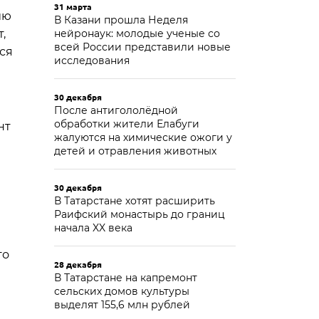
31 марта
ию
В Казани прошла Неделя
,
нейронаук: молодые ученые со
всей России представили новые
ся
исследования
30 декабря
После антигололёдной
обработки жители Елабуги
нт
жалуются на химические ожоги у
детей и отравления животных
30 декабря
В Татарстане хотят расширить
Раифский монастырь до границ
начала XX века
го
28 декабря
В Татарстане на капремонт
сельских домов культуры
выделят 155,6 млн рублей