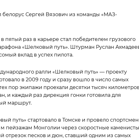
ил белорус Сергей Вязович из команды «МАЗ-
 в пятый раз в карьере стал победителем грузового
марафона «Шелковый путь». Штурман Руслан Ахмадее
омый вклад в успех пилота.
ждународного ралли «Шелковый путь» — проекту
ртовало в 2009 году и сразу вошло в число самых
тех пор экипажи проехали десятки тысяч километров
н, и каждый раз дирекция гонки готовила для
ый маршрут.
овый путь» стартовало в Томске и провело спортсме
ым пейзажам Монголии через скоростные каменист
й отрезок песков и дюн, ставший одним из самых