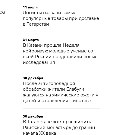
11 июля
са
Логисты назвали самые
популярные товары при доставке
в Татарстан
31 марта
В Казани прошла Неделя
нейронаук: молодые ученые со
всей России представили новые
исследования
30 декабря
После антигололёдной
обработки жители Елабуги
жалуются на химические ожоги у
детей и отравления животных
30 декабря
В Татарстане хотят расширить
Раифский монастырь до границ
начала XX века