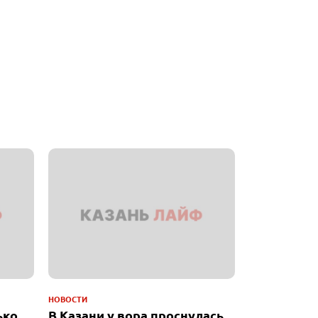
НОВОСТИ
ько
В Казани у вора проснулась