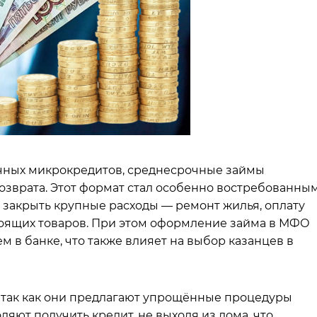
очных микрокредитов, среднесрочные займы
озврата. Этот формат стал особенно востребованны
 закрыть крупные расходы — ремонт жилья, оплату
оящих товаров. При этом оформление займа в МФО
м в банке, что также влияет на выбор казанцев в
 так как они предлагают упрощённые процедуры
яют получить кредит, не выходя из дома, что