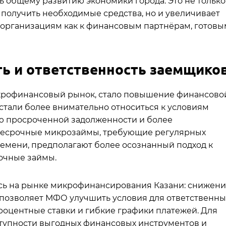
ь общему развитию экономики города. Это не только
получить необходимые средства, но и увеличивает
организациям как к финансовым партнёрам, готовы
ь и ответственность заемщико
крофинансовый рынок, стало повышение финансово
 стали более внимательно относиться к условиям
ию просроченной задолженности и более
несрочные микрозаймы, требующие регулярных
емени, предполагают более осознанный подход к
очные займы.
сь на рынке микрофинансирования Казани: снижен
позволяет МФО улучшить условия для ответственны
роцентные ставки и гибкие графики платежей. Для
ступности выгодных финансовых инструментов и