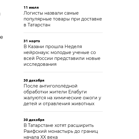
11 июля
Логисты назвали самые
й
популярные товары при доставке
в Татарстан
ще
31 марта
В Казани прошла Неделя
нейронаук: молодые ученые со
всей России представили новые
исследования
30 декабря
После антигололёдной
обработки жители Елабуги
жалуются на химические ожоги у
детей и отравления животных
30 декабря
В Татарстане хотят расширить
Раифский монастырь до границ
начала XX века