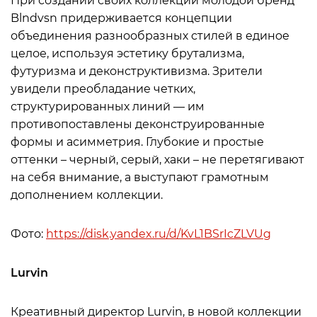
При создании своих коллекций молодой бренд
Blndvsn придерживается концепции
объединения разнообразных стилей в единое
целое, используя эстетику брутализма,
футуризма и деконструктивизма. Зрители
увидели преобладание четких,
структурированных линий — им
противопоставлены деконструированные
формы и асимметрия. Глубокие и простые
оттенки – черный, серый, хаки – не перетягивают
на себя внимание, а выступают грамотным
дополнением коллекции.
Фото:
https://disk.yandex.ru/d/KvL1BSrIcZLVUg
Lurvin
Креативный директор Lurvin, в новой коллекции