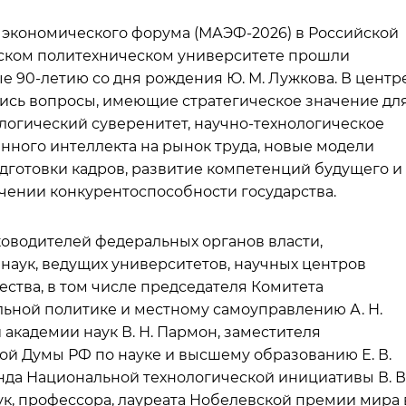
 экономического форума (МАЭФ-2026) в Российской
вском политехническом университете прошли
90-летию со дня рождения Ю. М. Лужкова. В центр
ись вопросы, имеющие стратегическое значение дл
ологический суверенитет, научно-технологическое
нного интеллекта на рынок труда, новые модели
дготовки кадров, развитие компетенций будущего и
ечении конкурентоспособности государства.
оводителей федеральных органов власти,
наук, ведущих университетов, научных центров
ества, в том числе председателя Комитета
ьной политике и местному самоуправлению А. Н.
академии наук В. Н. Пармон, заместителя
ой Думы РФ по науке и высшему образованию Е. В.
нда Национальной технологической инициативы В. В
ук, профессора, лауреата Нобелевской премии мира 