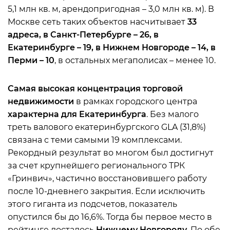
5,1 млн кв. м, арендопригодная – 3,0 млн кв. м). В
Москве сеть таких объектов насчитывает
33
адреса, в Санкт-Петербурге – 26, в
Екатеринбурге – 19, в Нижнем Новгороде – 14, в
Перми – 10
, в остальных мегаполисах – менее 10.
Самая высокая концентрация торговой
недвижимости
в рамках городского центра
характерна для Екатеринбурга
. Без малого
треть валового екатеринбургского GLA (31,8%)
связана с теми самыми 19 комплексами.
Рекордный результат во многом был достигнут
за счет крупнейшего регионального ТРК
«Гринвич», частично восстановившего работу
после 10-дневнего закрытия. Если исключить
этого гиганта из подсчетов, показатель
опустился бы до 16,6%. Тогда бы первое место в
рейтинге досталось
Нижнему Новгороду
. По обе