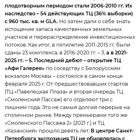
плодотворным периодом стали 2006-2010 гг. Их
наследство – 54 действующих ТЦ (36% выборки)
с 960 тыс. кв. м GLA.
Но затем дали о себе знать
истощение запаса качественных земельных
участков и перераспределение инвестиционных
потоков. Как итог, в пятилетие 2011-2015 гг. были
сданы 23 комплекса, в 2016-2020 гг. – 3,
а в 2021-
2025 гг. – 5. Последний дебют – открытие ТЦ
«Афи Галерея»
по соседству с Белорусским
вокзалом Москвы – состоялся в самом конце
февраля 2025 г. От предшествовавших стартов
(ТЦ «Павелецкая Плаза» и вторая очередь ТЦ
«Смоленский Пассаж) его отделяют три с
лишним года. Это не самый долгий перерыв на
столичном рынке. Между премьерами того же
«Смоленского Пассажа 2» (2021 г.) и ТЦ
«Казанский» прошло девять лет.
В центре Санкт-
Петербурга экспозиция ТЦ не обновлялась с