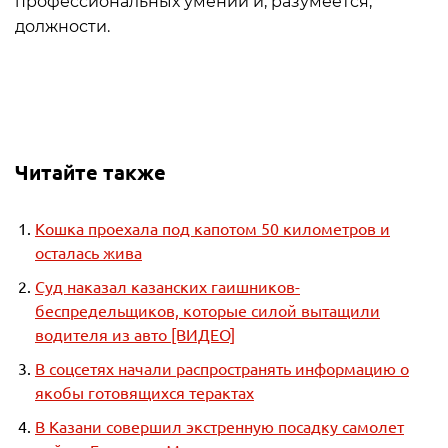
профессиональных умений и, разумеется,
должности.
Читайте также
Кошка проехала под капотом 50 километров и
осталась жива
Суд наказал казанских гаишников-
беспредельщиков, которые силой вытащили
водителя из авто [ВИДЕО]
В соцсетях начали распространять информацию о
якобы готовящихся терактах
В Казани совершил экстренную посадку самолет