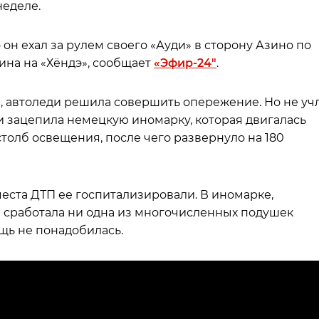
неделе.
он ехал за рулем своего «Ауди» в сторону Азино по
ина на «Хёндэ», сообщает
«Эфир-24″
.
, автоледи решила совершить опережение. Но не уч
и зацепила немецкую иномарку, которая двигалась
столб освещения, после чего развернуло на 180
места ДТП ее госпитализировали. В иномарке,
е сработала ни одна из многочисленных подушек
щь не понадобилась.