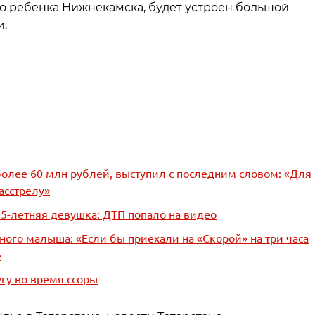
о ребенка Нижнекамска, будет устроен большой
и.
олее 60 млн рублей, выступил с последним словом: «Для
асстрелу»
5-летняя девушка: ДТП попало на видео
ного малыша: «Если бы приехали на «Скорой» на три часа
»
гу во время ссоры