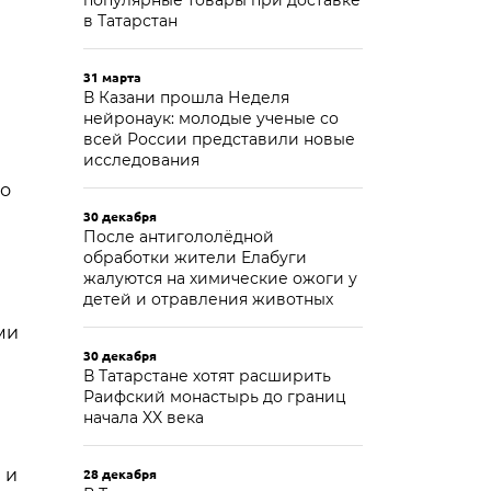
популярные товары при доставке
в Татарстан
31 марта
В Казани прошла Неделя
нейронаук: молодые ученые со
всей России представили новые
исследования
то
30 декабря
После антигололёдной
обработки жители Елабуги
жалуются на химические ожоги у
детей и отравления животных
ми
30 декабря
В Татарстане хотят расширить
Раифский монастырь до границ
начала XX века
 и
28 декабря